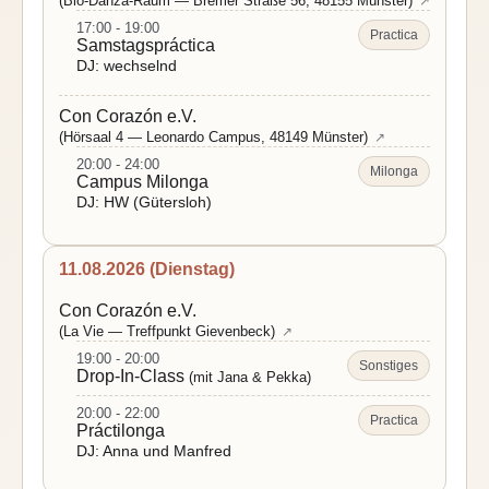
(Bio-Danza-Raum — Bremer Straße 56, 48155 Münster)
↗
17:00 - 19:00
Practica
Samstagspráctica
DJ: wechselnd
Con Corazón e.V.
(Hörsaal 4 — Leonardo Campus, 48149 Münster)
↗
20:00 - 24:00
Milonga
Campus Milonga
DJ: HW (Gütersloh)
11.08.2026 (Dienstag)
Con Corazón e.V.
(La Vie — Treffpunkt Gievenbeck)
↗
19:00 - 20:00
Sonstiges
Drop-In-Class
(mit Jana & Pekka)
20:00 - 22:00
Practica
Práctilonga
DJ: Anna und Manfred