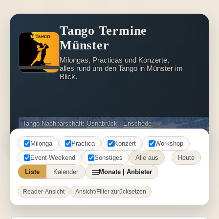
Tango Termine
Münster
Milongas, Practicas und Konzerte,
alles rund um den Tango in Münster im
Blick.
Tango Nachbarschaft:
Osnabrück
·
Enschede
Milonga
Practica
Konzert
Workshop
Event-Weekend
Sonstiges
Alle aus
Heute
Liste
Kalender
Monate | Anbieter
Reader-Ansicht
Ansicht/Filter zurücksetzen